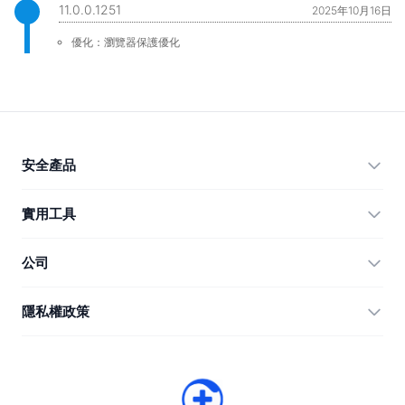
11.0.0.1251
2025年10月16日
優化：瀏覽器保護優化
安全產品
360 Total Security
實用工具
Vulnerability Immunity Tool
360 Zip
公司
Anti-Ransomware Tool
360 JIAGU
幫助
隱私權政策
RecoverlyX
使用教學
隱私權政策
關於我們
授權合約
下載