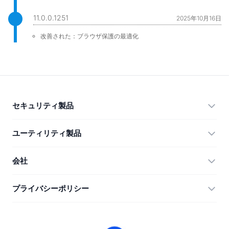
11.0.0.1251
2025年10月16日
改善された：ブラウザ保護の最適化
セキュリティ製品
360 Total Security
ユーティリティ製品
Vulnerability Immunity Tool
360 Zip
会社
Anti-Ransomware Tool
360 JIAGU
ヘルプ
プライバシーポリシー
RecoverlyX
使い方
プライバシーポリシー
私たちについて