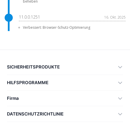
beheben
11.0.0.1251
16. Okt. 2025
Verbessert: Browser-Schutz-Optimierung
SICHERHEITSPRODUKTE
360 Total Security
HILFSPROGRAMME
Vulnerability Immunity Tool
360 Zip
Firma
Anti-Ransomware Tool
360 JIAGU
Hilfe
DATENSCHUTZRICHTLINIE
RecoverlyX
Anleitungen
Datenschutzrichtlinie