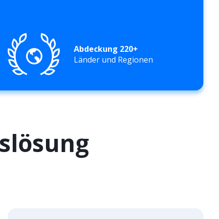
Abdeckung 220+
Länder und Regionen
slösung