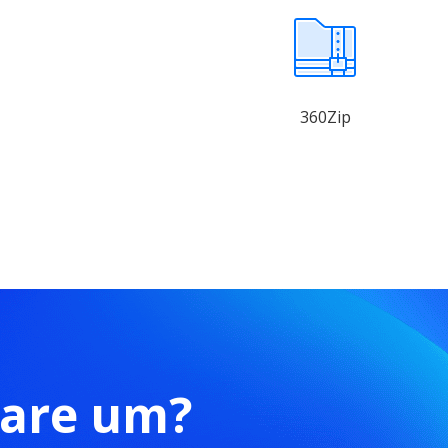
360Zip
ware um?