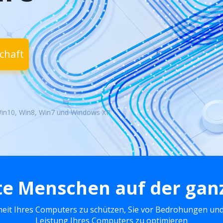
chaft
Win10, Win8, Win7 und Windows XP
te Menschen auf der gan
herheit Ihres Computers zu schützen, Sie vor Bedrohungen u
Leistung Ihres Computers zu optimieren