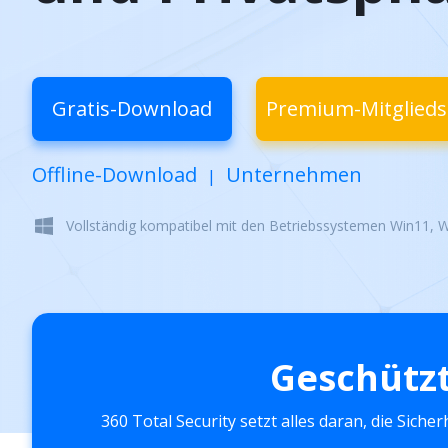
Gratis-Download
Premium-Mitglieds
Offline-Download
Unternehmen
|
Vollständig kompatibel mit den Betriebssystemen Win11, 
Geschütz
360 Total Security setzt alles daran, die Sic