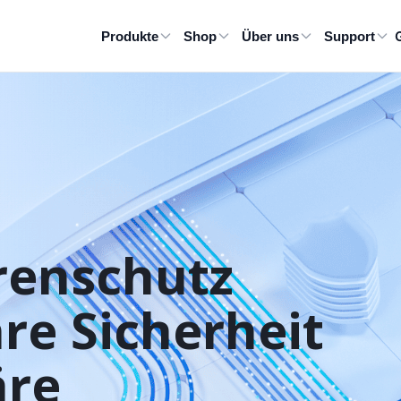
Produkte
Shop
Über uns
Support
renschutz

re Sicherheit 
äre