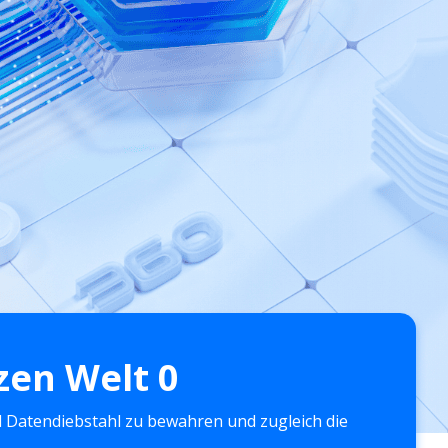
zen Welt
0
nd Datendiebstahl zu bewahren und zugleich die