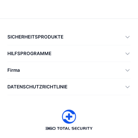
SICHERHEITSPRODUKTE
360 Total Security
HILFSPROGRAMME
Vulnerability Immunity Tool
360 Zip
Firma
Anti-Ransomware Tool
360 JIAGU
Hilfe
DATENSCHUTZRICHTLINIE
RecoverlyX
Anleitungen
Datenschutzrichtlinie
Über uns
Lizenzvereinbarung
Herunterladen
Versionsverlauf