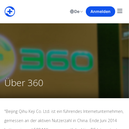
De
Anmelden
Über 360
"Beijing Qihu Keji Co. Ltd. ist ein führendes Internetunternehmen,
gemessen an der aktiven Nutzerzahl in China. Ende Juni 2014