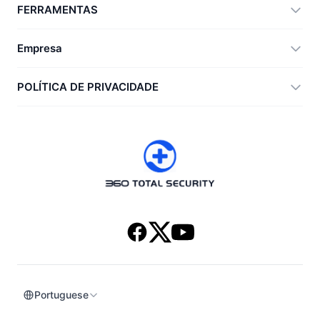
360 Total Security
FERRAMENTAS
Vulnerability Immunity Tool
360 Zip
Empresa
Anti-Ransomware Tool
360 JIAGU
Ajuda
POLÍTICA DE PRIVACIDADE
RecoverlyX
Como fazer
Política de privacidade
Sobre nós
Acordo de licença
Baixar
Histórico de versões
Portuguese