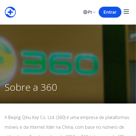
Pt
Entrar
Sobre a 360
A Beijing Qihu Keji Co. Ltd. (360) é uma empresa de plataformas
móveis e da Internet líder na China, com base no número de