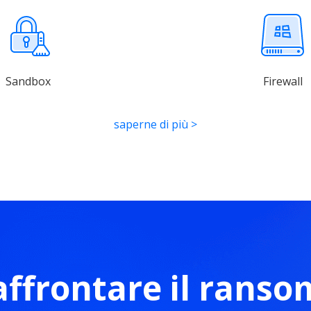
Sandbox
Firewall
saperne di più
>
ffrontare il rans