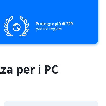
Protegge più di 220
paesi e regioni
za per i PC