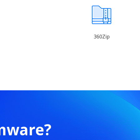
360Zip
omware?