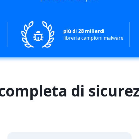
più di 28 miliardi
libreria campioni malware
completa di sicurez