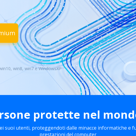
emium
 win10, win8, win7 e WindowsXP
rsone protette nel mond
ei suoi utenti, proteggendoti dalle minacce informatiche e fu
prestazioni del computer