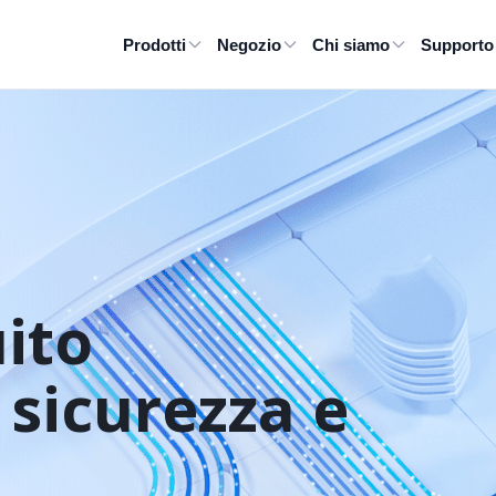
Prodotti
Negozio
Chi siamo
Supporto
ito

 sicurezza e 