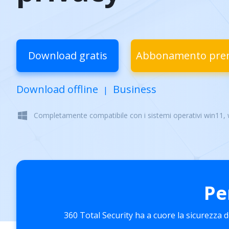
Download gratis
Abbonamento pr
Download offline
Business
|
Completamente compatibile con i sistemi operativi win11,
Pe
360 Total Security ha a cuore la sicurezza d