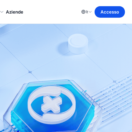
Aziende
Accesso
It