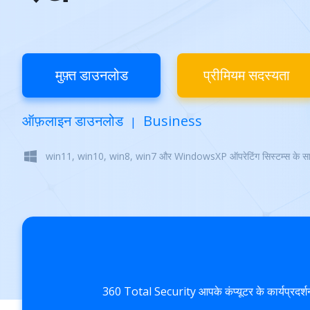
मुफ़्त डाउनलोड
प्रीमियम सदस्यता
ऑफ़लाइन डाउनलोड
Business
|
win11, win10, win8, win7 और WindowsXP ऑपरेटिंग सिस्टम्स के साथ 
360 Total Security आपके कंप्यूटर के कार्यप्रदर्शन 