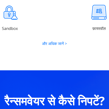
Sandbox
फ़ायरवॉल
और अधिक जानें
>
रैन्समवेयर से कैसे निपटें?