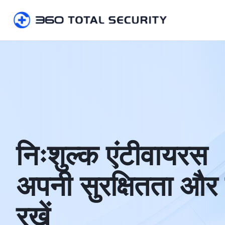
निःशुल्क एंटीवायरस

अपनी सुरक्षितता और
रखें