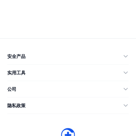
安全产品
360 Total Security
实用工具
Vulnerability Immunity Tool
360 Zip
公司
Anti-Ransomware Tool
360 JIAGU
帮助
隐私政策
RecoverlyX
使用教程
隐私政策
关于我们
许可协议
下载