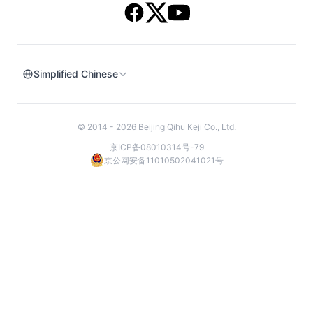
Simplified Chinese
© 2014 - 2026 Beijing Qihu Keji Co., Ltd.
京ICP备08010314号-79
京公网安备11010502041021号