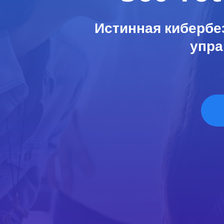
Истинная кибербез
упра