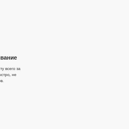
ывание
у всего за
ыстро, не
в.