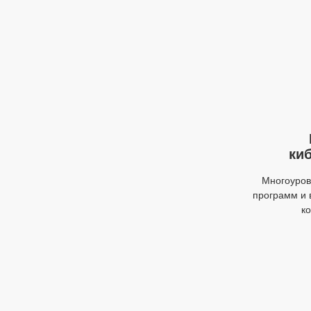
ки
Многоуров
программ и 
к