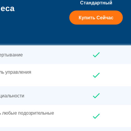
Стандартный
неса
Купить Сейчас
вертывание
ль управления
циальности
ь любые подозрительные