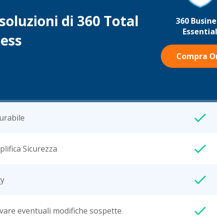
soluzioni di 360 Total
360 Busine
Essentia
ness
Compra O
urabile
lifica Sicurezza
cy
vare eventuali modifiche sospette