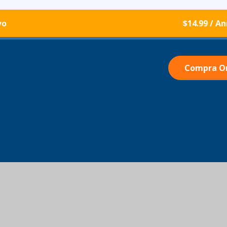
vo
$14.99
/ A
Compra O