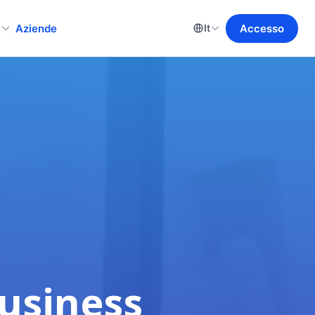
o
Aziende
Accesso
It
Business