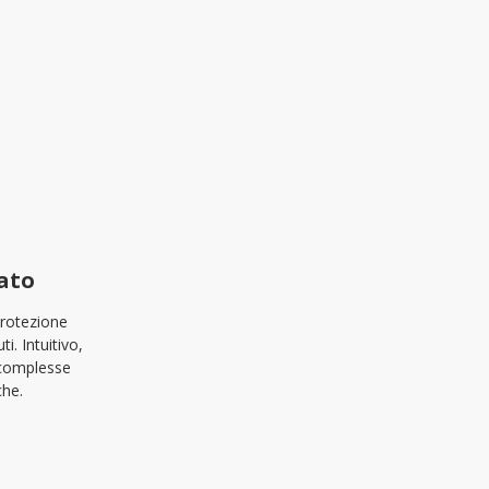
ato
protezione
i. Intuitivo,
 complesse
he.