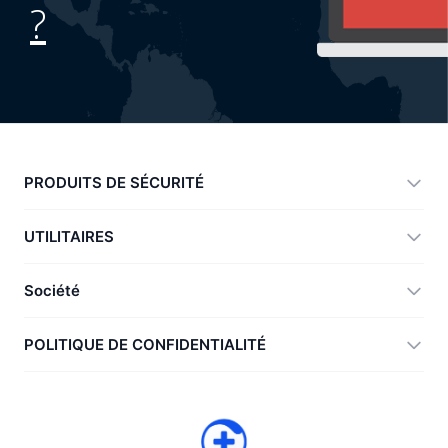
?
PRODUITS DE SÉCURITÉ
360 Total Security
UTILITAIRES
Vulnerability Immunity Tool
360 Zip
Société
Anti-Ransomware Tool
360 JIAGU
Aide
POLITIQUE DE CONFIDENTIALITÉ
RecoverlyX
Comment faire
Politique de confidentialité
À propos de nous
Contrat de licence
Télécharger