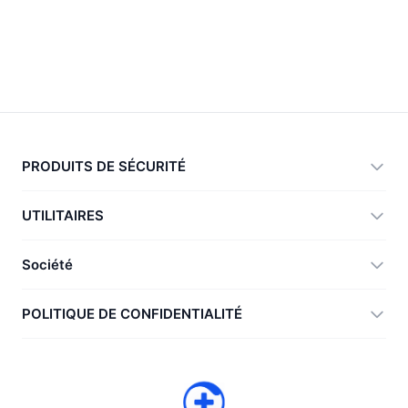
PRODUITS DE SÉCURITÉ
360 Total Security
UTILITAIRES
Vulnerability Immunity Tool
360 Zip
Société
Anti-Ransomware Tool
360 JIAGU
Aide
POLITIQUE DE CONFIDENTIALITÉ
RecoverlyX
Comment faire
Politique de confidentialité
À propos de nous
Contrat de licence
Télécharger