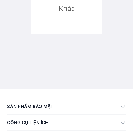
Khác
SẢN PHẨM BẢO MẬT
360 Total Security
CÔNG CỤ TIỆN ÍCH
Vulnerability Immunity Tool