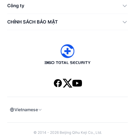
360 Zip
Công ty
Anti-Ransomware Tool
360 JIAGU
Trợ giúp
CHÍNH SÁCH BẢO MẬT
RecoverlyX
Hướng dẫn
Chính sách bảo mật
Về chúng tôi
Thỏa thuận giấy phép
Tải xuống
Lịch sử phiên bản
Vietnamese
© 2014 - 2026 Beijing Qihu Keji Co., Ltd.