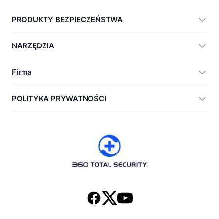
PRODUKTY BEZPIECZEŃSTWA
360 Total Security
NARZĘDZIA
Vulnerability Immunity Tool
360 Zip
Firma
Anti-Ransomware Tool
360 JIAGU
Pomoc
POLITYKA PRYWATNOŚCI
RecoverlyX
Jak to zrobić
Polityka prywatności
O nas
Umowa licencyjna
Pobierz
Historia wersji